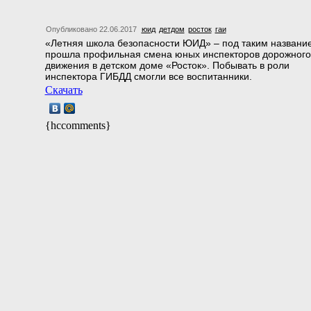
Опубликовано 22.06.2017
юид
детдом
росток
гаи
«Летняя школа безопасности ЮИД» – под таким названи
прошла профильная смена юных инспекторов дорожного
движения в детском доме «Росток». Побывать в роли
инспектора ГИБДД смогли все воспитанники.
Скачать
{hccomments}