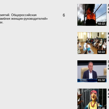
риятий. Общероссийская
6
самблея женщин-руководителей»
ах.
02:22
02:22
01:32
02:46