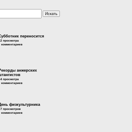
Субботник переносится
42 просмотра
0 комментариев
Рекорды анжерских
штангистов
34 просмотра
0 комментариев
День физкультурника
27 просмотров
0 комментариев