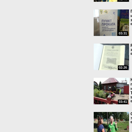
03:31
02:26
03:41