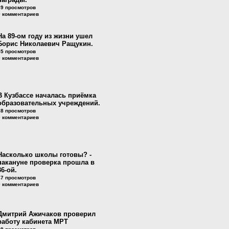
39 просмотров
0 комментариев
На 89-ом году из жизни ушел
Борис Николаевич Ращукин.
55 просмотров
0 комментариев
В Кузбассе началась приёмка
образовательных учреждений.
28 просмотров
0 комментариев
Насколько школы готовы? -
накануне проверка прошла в
36-ой.
47 просмотров
0 комментариев
Дмитрий Ажичаков проверил
работу кабинета МРТ