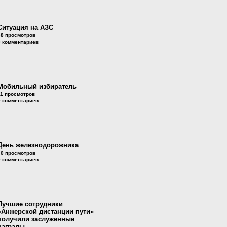
Ситуация на АЗС
38 просмотров
0 комментариев
Мобильный избиратель
11 просмотров
0 комментариев
День железнодорожника
40 просмотров
0 комментариев
Лучшие сотрудники
«Анжерской дистанции пути»
получили заслуженные
награды.