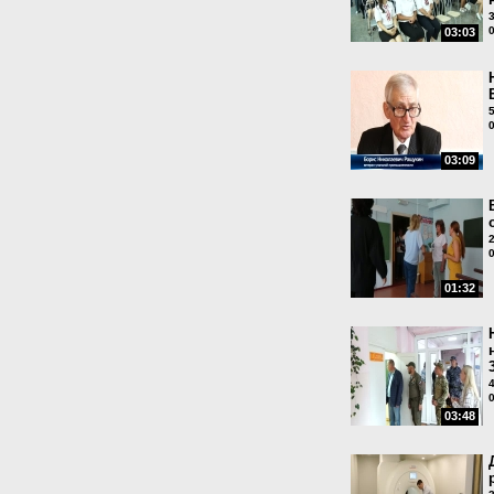
03:03
03:09
01:32
03:48