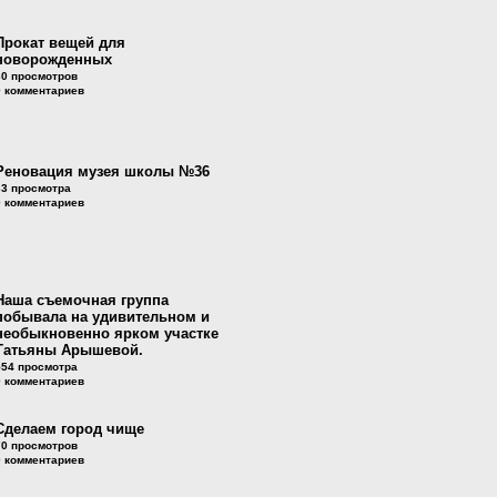
Прокат вещей для
новорожденных
30 просмотров
0 комментариев
Реновация музея школы №36
33 просмотра
0 комментариев
Наша съемочная группа
побывала на удивительном и
необыкновенно ярком участке
Татьяны Арышевой.
554 просмотра
0 комментариев
Сделаем город чище
70 просмотров
0 комментариев