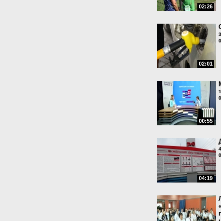
02:26
02:01
00:55
04:19