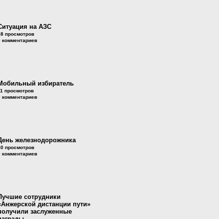
Ситуация на АЗС
38 просмотров
0 комментариев
Мобильный избиратель
11 просмотров
0 комментариев
День железнодорожника
40 просмотров
0 комментариев
Лучшие сотрудники
«Анжерской дистанции пути»
получили заслуженные
награды.