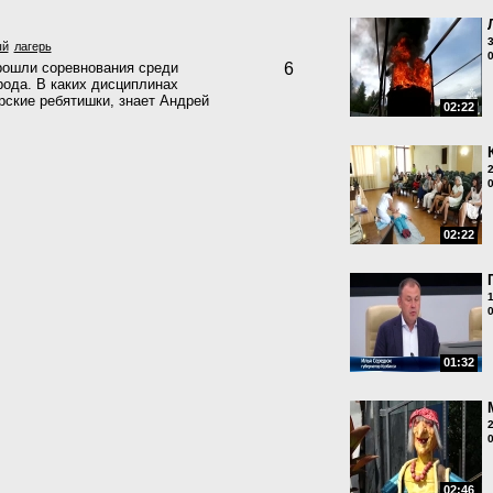
ый
лагерь
рошли соревнования среди
6
рода. В каких дисциплинах
рские ребятишки, знает Андрей
02:22
02:22
01:32
02:46