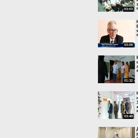
03:03
03:09
01:32
03:48