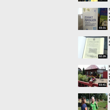
03:31
02:26
03:41