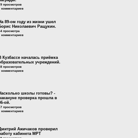
39 просмотров
0 комментариев
На 89-ом году из жизни ушел
Борис Николаевич Ращукин.
54 просмотра
0 комментариев
В Кузбассе началась приёмка
образовательных учреждений.
28 просмотров
0 комментариев
Насколько школы готовы? -
накануне проверка прошла в
36-ой.
47 просмотров
0 комментариев
Дмитрий Ажичаков проверил
работу кабинета МРТ