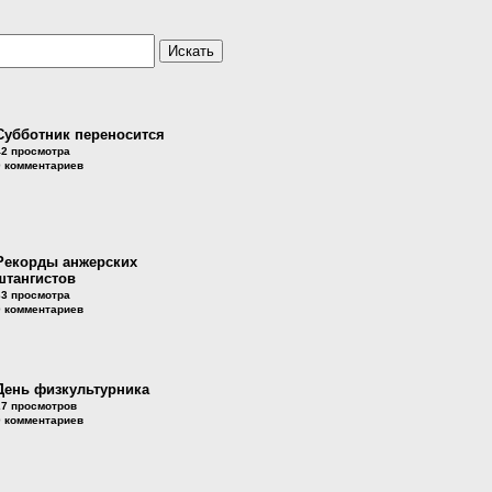
Субботник переносится
42 просмотра
0 комментариев
Рекорды анжерских
штангистов
33 просмотра
0 комментариев
День физкультурника
27 просмотров
0 комментариев