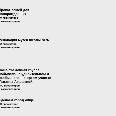
Прокат вещей для
новорожденных
30 просмотров
0 комментариев
Реновация музея школы №36
32 просмотра
0 комментариев
Наша съемочная группа
побывала на удивительном и
необыкновенно ярком участке
Татьяны Арышевой.
550 просмотров
0 комментариев
Сделаем город чище
70 просмотров
0 комментариев