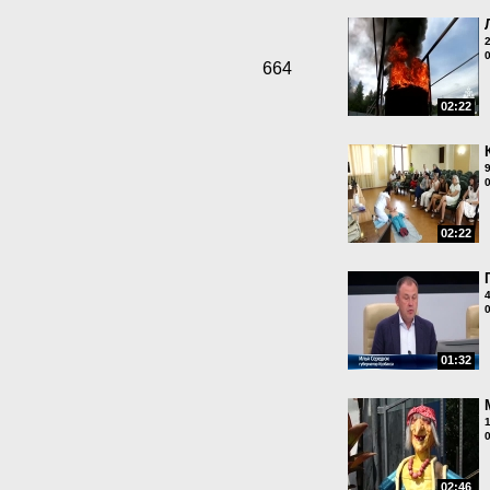
664
02:22
02:22
01:32
02:46