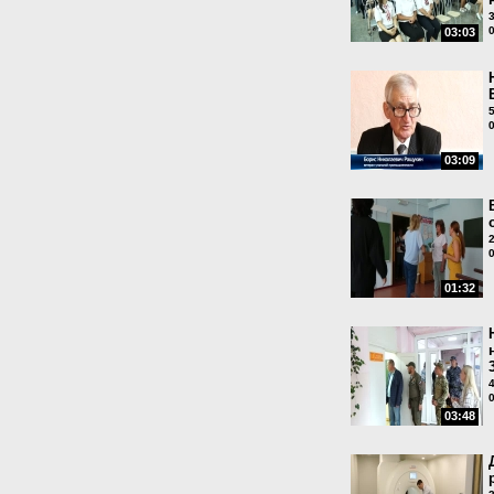
03:03
03:09
01:32
03:48