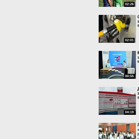
02:26
02:01
00:55
04:19