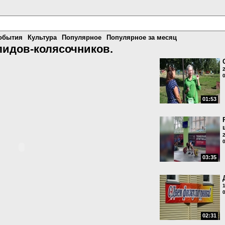
обытия
Культура
Популярное
Популярное за месяц
идов-колясочников.
01:53
03:35
02:31