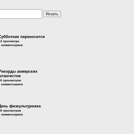
Субботник переносится
24 просмотра
0 комментариев
Рекорды анжерских
штангистов
26 просмотров
0 комментариев
День физкультурника
18 просмотров
0 комментариев