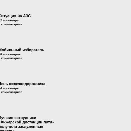
Ситуация на АЗС
32 просмотра
0 комментариев
Мобильный избиратель
10 просмотров
0 комментариев
День железнодорожника
34 просмотра
0 комментариев
Лучшие сотрудники
«Анжерской дистанции пути»
получили заслуженные
награды.