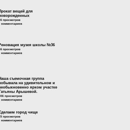
Прокат вещей для
новорожденных
26 просмотров
0 комментариев
Реновация музея школы №36
26 просмотров
0 комментариев
Наша съемочная группа
побывала на удивительном и
необыкновенно ярком участке
Татьяны Арышевой.
506 просмотров
0 комментариев
Сделаем город чище
65 просмотров
0 комментариев