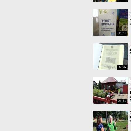
03:31
02:26
03:41