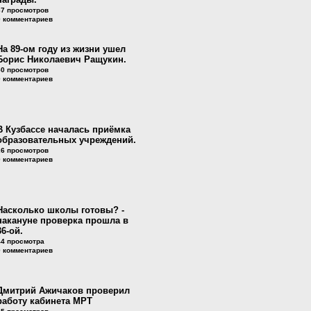
37 просмотров
0 комментариев
На 89-ом году из жизни ушел
Борис Николаевич Ращукин.
50 просмотров
0 комментариев
В Кузбассе началась приёмка
образовательных учреждений.
26 просмотров
0 комментариев
Насколько школы готовы? -
накануне проверка прошла в
36-ой.
44 просмотра
0 комментариев
Дмитрий Ажичаков проверил
работу кабинета МРТ