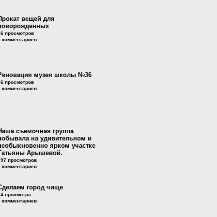
Прокат вещей для
новорожденных
26 просмотров
0 комментариев
Реновация музея школы №36
26 просмотров
0 комментариев
Наша съемочная группа
побывала на удивительном и
необыкновенно ярком участке
Татьяны Арышевой.
497 просмотров
0 комментариев
Сделаем город чище
64 просмотра
0 комментариев