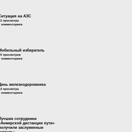
Ситуация на АЗС
32 просмотра
0 комментариев
Мобильный избиратель
10 просмотров
0 комментариев
День железнодорожника
34 просмотра
0 комментариев
Лучшие сотрудники
«Анжерской дистанции пути»
получили заслуженные
награды.