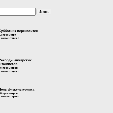
Субботник переносится
22 просмотра
0 комментариев
Рекорды анжерских
штангистов
25 просмотров
0 комментариев
День физкультурника
18 просмотров
0 комментариев