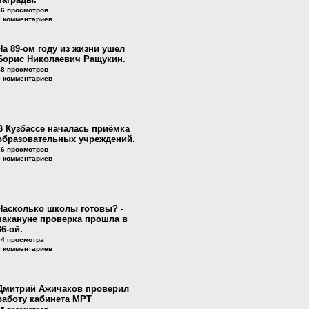
36 просмотров
0 комментариев
На 89-ом году из жизни ушел
Борис Николаевич Ращукин.
48 просмотров
0 комментариев
В Кузбассе началась приёмка
образовательных учреждений.
26 просмотров
0 комментариев
Насколько школы готовы? -
накануне проверка прошла в
36-ой.
44 просмотра
0 комментариев
Дмитрий Ажичаков проверил
работу кабинета МРТ