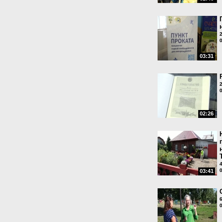
03:31
02:26
03:41