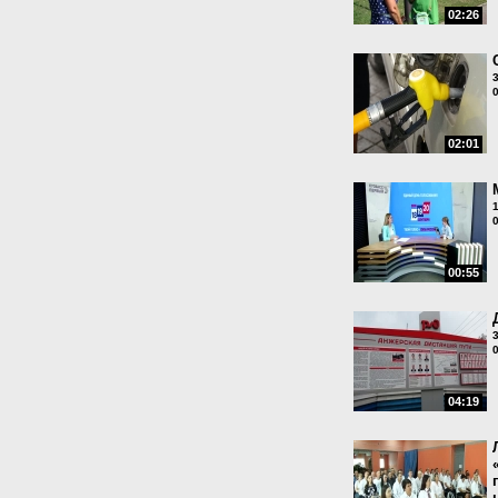
02:26
02:01
00:55
04:19