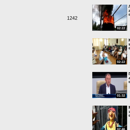
1242
02:22
02:22
01:32
02:46