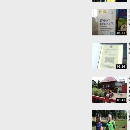
03:31
02:26
03:41