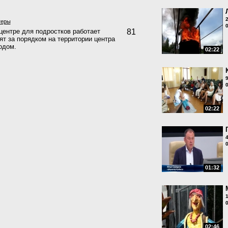
теры
центре для подростков работает
81
ят за порядком на территории центра
одом.
02:22
02:22
01:32
02:46