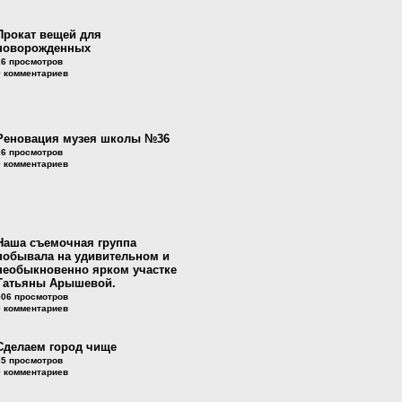
Прокат вещей для
новорожденных
26 просмотров
0 комментариев
Реновация музея школы №36
26 просмотров
0 комментариев
Наша съемочная группа
побывала на удивительном и
необыкновенно ярком участке
Татьяны Арышевой.
506 просмотров
0 комментариев
Сделаем город чище
65 просмотров
0 комментариев