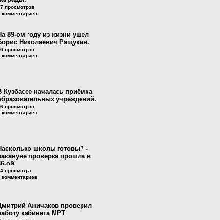
37 просмотров
0 комментариев
На 89-ом году из жизни ушел
Борис Николаевич Ращукин.
50 просмотров
0 комментариев
В Кузбассе началась приёмка
образовательных учреждений.
26 просмотров
0 комментариев
Насколько школы готовы? -
накануне проверка прошла в
36-ой.
44 просмотра
0 комментариев
Дмитрий Ажичаков проверил
работу кабинета МРТ