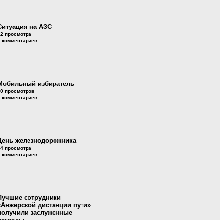
Ситуация на АЗС
32 просмотра
0 комментариев
Мобильный избиратель
10 просмотров
0 комментариев
День железнодорожника
34 просмотра
0 комментариев
Лучшие сотрудники
«Анжерской дистанции пути»
получили заслуженные
награды.