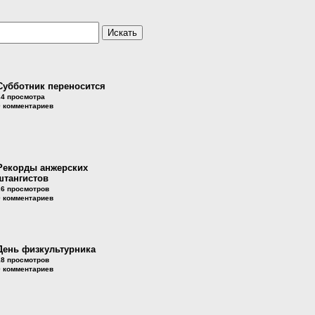
Субботник переносится
24 просмотра
0 комментариев
Рекорды анжерских
штангистов
26 просмотров
0 комментариев
День физкультурника
18 просмотров
0 комментариев