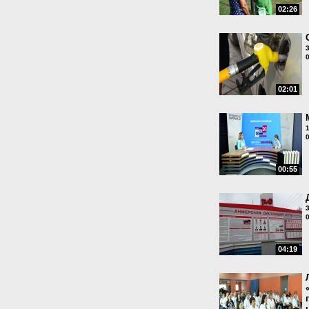
02:26
02:01
00:55
04:19