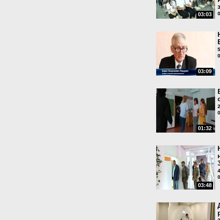
03:03
03:09
01:32
03:48