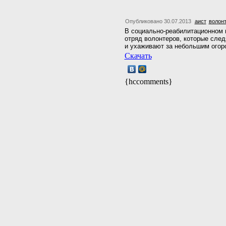
Опубликовано 30.07.2013
аист
волон
В социально-реабилитационном 
отряд волонтеров, которые след
и ухаживают за небольшим огор
Скачать
{hccomments}