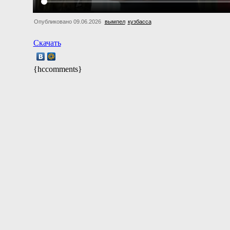
Опубликовано 09.06.2026
вымпел
кузбасса
Скачать
{hccomments}