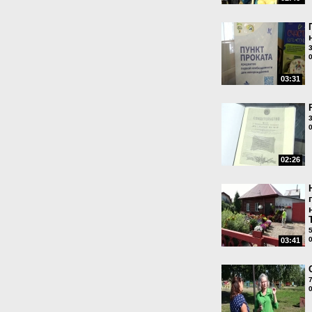
03:31
02:26
03:41