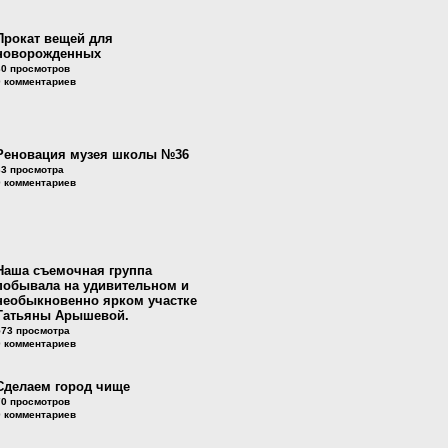
Прокат вещей для
новорожденных
30 просмотров
0 комментариев
Реновация музея школы №36
33 просмотра
0 комментариев
Наша съемочная группа
побывала на удивительном и
необыкновенно ярком участке
Татьяны Арышевой.
573 просмотра
0 комментариев
Сделаем город чище
70 просмотров
0 комментариев