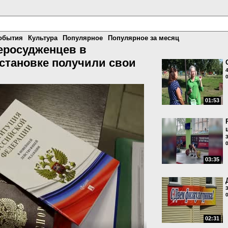
обытия
Культура
Популярное
Популярное за месяц
еросудженцев в
становке получили свои
01:53
03:35
02:31