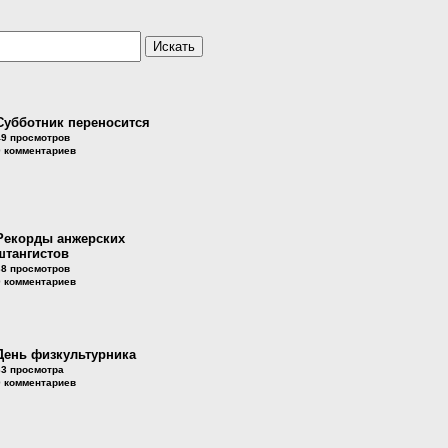
Субботник переносится
49 просмотров
0 комментариев
Рекорды анжерских
штангистов
38 просмотров
0 комментариев
День физкультурника
33 просмотра
0 комментариев