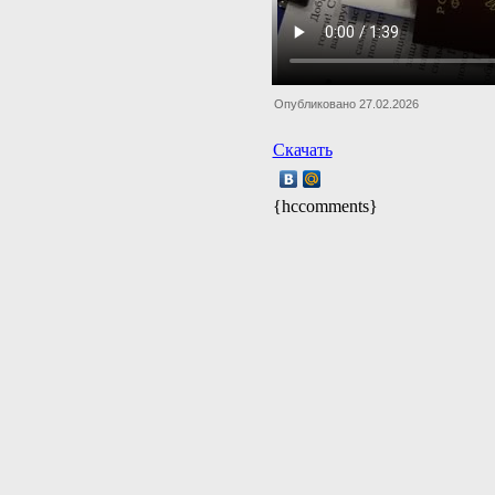
Опубликовано 27.02.2026
Скачать
{hccomments}