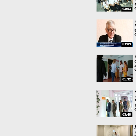
03:03
03:09
01:32
03:48