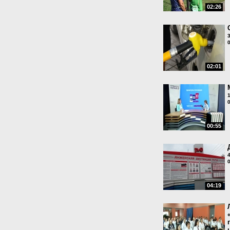
02:26
02:01
00:55
04:19