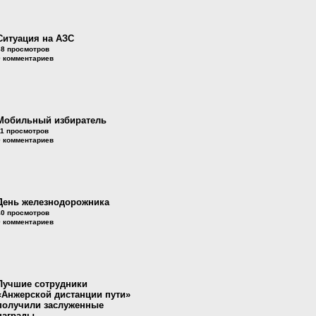
Ситуация на АЗС
38 просмотров
0 комментариев
Мобильный избиратель
11 просмотров
0 комментариев
День железнодорожника
40 просмотров
0 комментариев
Лучшие сотрудники
«Анжерской дистанции пути»
получили заслуженные
награды.