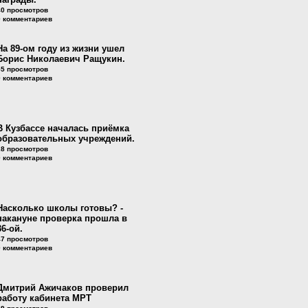
40 просмотров
0 комментариев
На 89-ом году из жизни ушел
Борис Николаевич Ращукин.
55 просмотров
0 комментариев
В Кузбассе началась приёмка
образовательных учреждений.
28 просмотров
0 комментариев
Насколько школы готовы? -
накануне проверка прошла в
36-ой.
47 просмотров
0 комментариев
Дмитрий Ажичаков проверил
работу кабинета МРТ