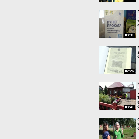
03:31
02:26
03:41