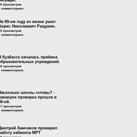
40 просмотров
0 комментариев
На 89-ом году из жизни ушел
Борис Николаевич Ращукин.
55 просмотров
0 комментариев
В Кузбассе началась приёмка
образовательных учреждений.
28 просмотров
0 комментариев
Насколько школы готовы? -
накануне проверка прошла в
36-ой.
47 просмотров
0 комментариев
Дмитрий Ажичаков проверил
работу кабинета МРТ