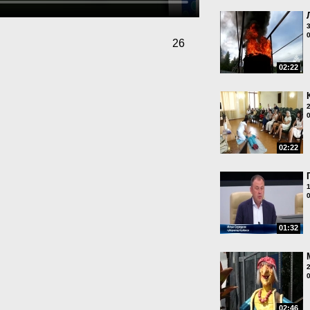
26
02:22
02:22
01:32
02:46