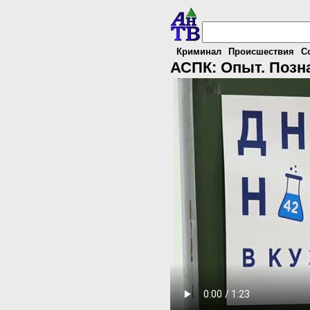
Криминал
Происшествия
С
АСПК: Опыт. Позна