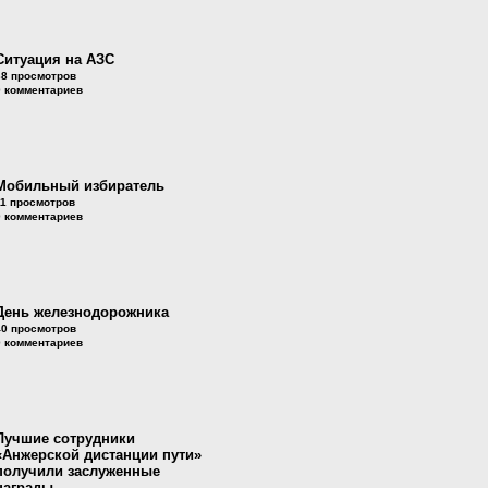
Ситуация на АЗС
38 просмотров
0 комментариев
Мобильный избиратель
11 просмотров
0 комментариев
День железнодорожника
40 просмотров
0 комментариев
Лучшие сотрудники
«Анжерской дистанции пути»
получили заслуженные
награды.