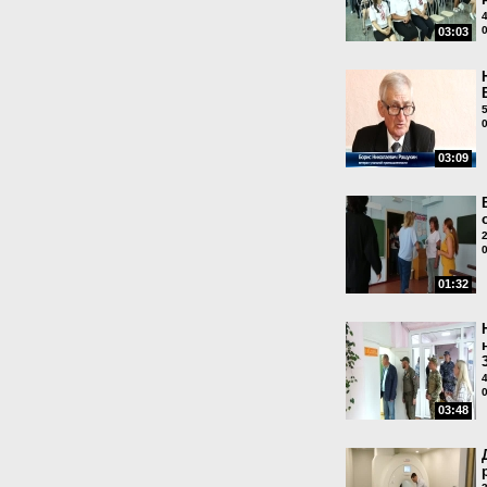
03:03
03:09
01:32
03:48