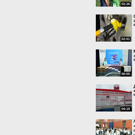
02:26
02:01
00:55
04:19