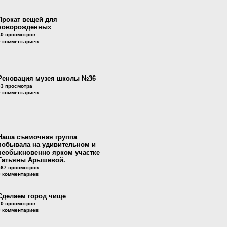
Прокат вещей для
новорожденных
30 просмотров
0 комментариев
Реновация музея школы №36
33 просмотра
0 комментариев
Наша съемочная группа
побывала на удивительном и
необыкновенно ярком участке
Татьяны Арышевой.
567 просмотров
0 комментариев
Сделаем город чище
70 просмотров
0 комментариев