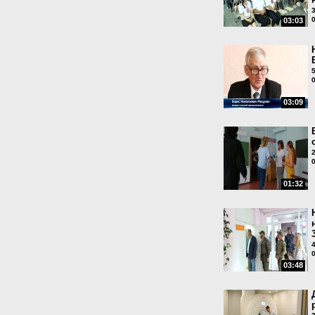
03:03
03:09
01:32
03:48