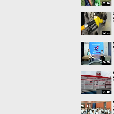
02:26
02:01
00:55
04:19