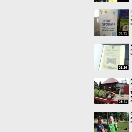
03:31
02:26
03:41