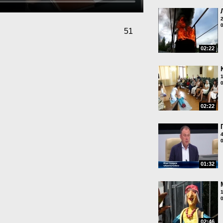
51
02:22
02:22
01:32
02:46