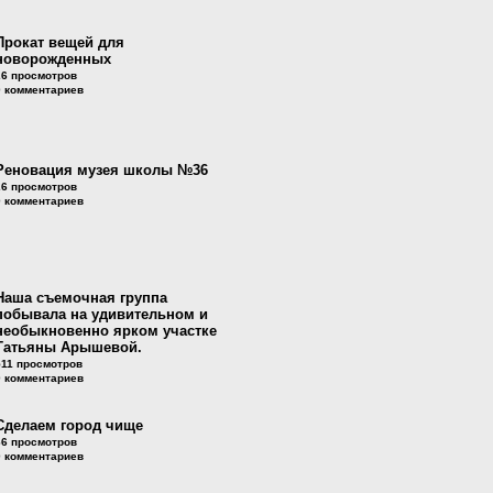
Прокат вещей для
новорожденных
26 просмотров
0 комментариев
Реновация музея школы №36
26 просмотров
0 комментариев
Наша съемочная группа
побывала на удивительном и
необыкновенно ярком участке
Татьяны Арышевой.
511 просмотров
0 комментариев
Сделаем город чище
66 просмотров
0 комментариев