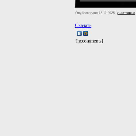
Опубликовано 18.11.2025
участковые
Скачать
{hccomments}