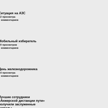
Ситуация на АЗС
32 просмотра
0 комментариев
Мобильный избиратель
10 просмотров
0 комментариев
День железнодорожника
34 просмотра
0 комментариев
Лучшие сотрудники
«Анжерской дистанции пути»
получили заслуженные
награды.