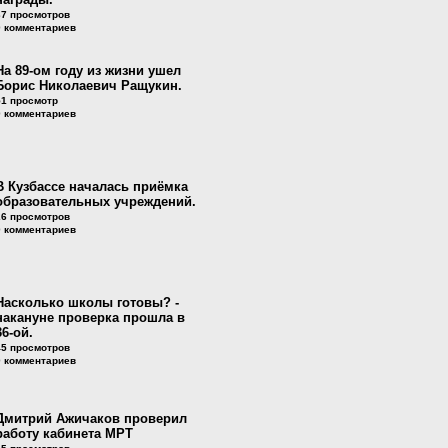
37 просмотров
0 комментариев
На 89-ом году из жизни ушел
Борис Николаевич Ращукин.
51 просмотр
0 комментариев
В Кузбассе началась приёмка
образовательных учреждений.
26 просмотров
0 комментариев
Насколько школы готовы? -
накануне проверка прошла в
36-ой.
45 просмотров
0 комментариев
Дмитрий Ажичаков проверил
работу кабинета МРТ