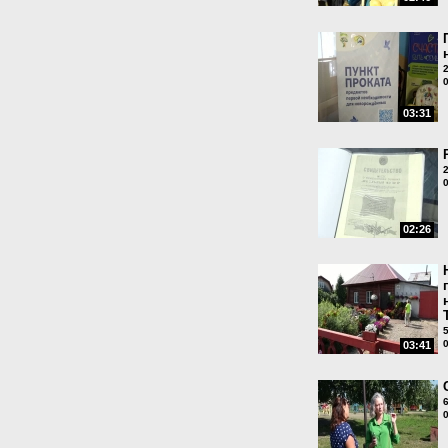
03:31
02:26
03:41