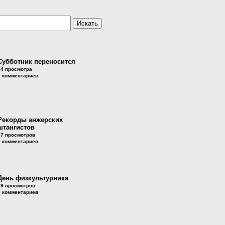
Субботник переносится
24 просмотра
0 комментариев
Рекорды анжерских
штангистов
27 просмотров
0 комментариев
День физкультурника
19 просмотров
0 комментариев