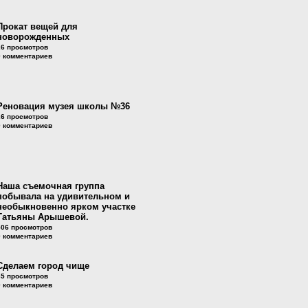
Прокат вещей для
новорожденных
26 просмотров
0 комментариев
Реновация музея школы №36
26 просмотров
0 комментариев
Наша съемочная группа
побывала на удивительном и
необыкновенно ярком участке
Татьяны Арышевой.
506 просмотров
0 комментариев
Сделаем город чище
65 просмотров
0 комментариев