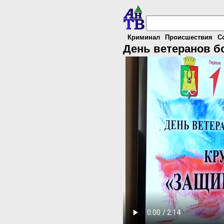
Криминал
Происшествия
С
День ветеранов б