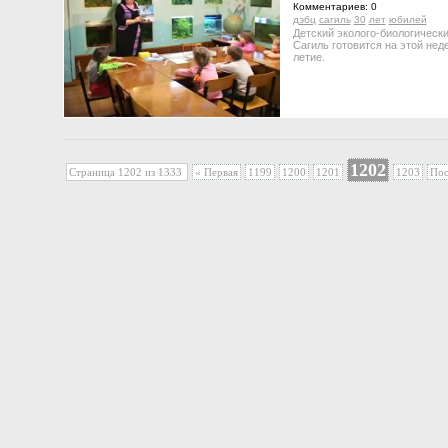
Комментариев: 0
дэбц
сагиль
30
лет
юбилей
Детский эколого-биологически
Сагиль готовится на этой нед
летие.
1202
Страница 1202 из 1333
« Первая
1199
1200
1201
1203
Пос