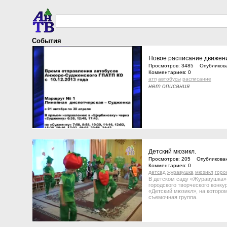
События
Новое расписание движени
Просмотров: 3485 Опубликова
Комментариев: 0
атп
автобусы
расписание
нет описания
Детский мюзикл.
Просмотров: 205 Опубликован
Комментариев: 0
детсад
журавушка
мюзикл
горо
В детском саду «Журавушка» 
городского творческого конк
«Детский мюзикл», на которо
съемочная группа.