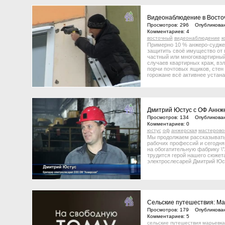
Видеонаблюдение в Восто
Просмотров: 296 Опубликован
Комментариев: 4
восточный
видеонаблюдение
к
Примерно 10 % анжеро-суджен
защитить своё имущество от п
частный или многоквартирный
случаев квартирных краж, вз
порчи почтовых ящиков, стен 
горожане всё активнее устан
во дворах системы видеонаб
действующих в Восточном ра
Галина Процкая.
Дмитрий Юстус с ОФ Аннже
Просмотров: 134 Опубликован
Комментариев: 0
юстус
оф
анжерская
мастерово
Мы продолжаем рассказывать
рабочих профессий и сегодня
на обогатительную фабрику \"
трудится герой нашего сюжет
электрослесарей Дмитрий Юс
Сельские путешествия: Ма
Просмотров: 179 Опубликован
Комментариев: 5
сельские
путешествия
марьевка