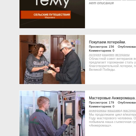
нет описания
Покупаем лотерейки.
Просмотров: 156 Опубликован
Комментариев: 0
лотерея
ращукин
ветераны
Областной совет ветеранов в
предлагает горожанам стать 
благотворительной лотереи, 
Великой Победы.
Мастеровые Анжеромаша.
Просмотров: 179 Опубликован
Комментариев: 0
анжеромаш
машзавод
мастеро
Мы продолжаем цикл в/матер
Году мастерового человека. О
побывала наша съемочная г
«Анжеромаш».