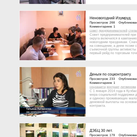
Неновогодний Изумруд.
Просмотров: 268 Опубликован
Комментариев: 1
совет
предпринимателей
степ
Совет предпринимателей при 
округа включился в кампанию 
новогодним праздникам. Снач
на совещании, а днем позже 
съемочной группы активисты
первый рейд по торговым точ
Деньги по соцконтракту.
Просмотров: 233 Опубликован
Комментариев: 1
соцзащита
контракт
литвинова
С 1 января 2014 года в Кузба
мера социальной поддержки 
и одиноко проживающих мало
денежной выплаты на основан
контракта.
ДЭБЦ 30 лет.
Просмотров: 179 Опубликован