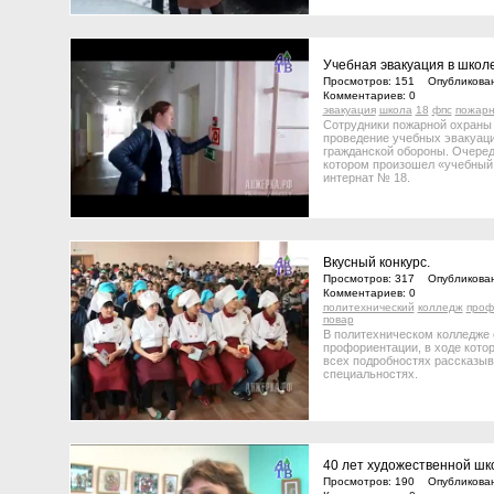
Учебная эвакуация в школ
Просмотров: 151 Опубликован
Комментариев: 0
эвакуация
школа
18
фпс
пожар
Сотрудники пожарной охраны
проведение учебных эвакуаци
гражданской обороны. Очере
котором произошел «учебный
интернат № 18.
Вкусный конкурс.
Просмотров: 317 Опубликован
Комментариев: 0
политехнический
колледж
проф
повар
В политехническом колледже 
профориентации, в ходе кото
всех подробностях рассказы
специальностях.
40 лет художественной шк
Просмотров: 190 Опубликован