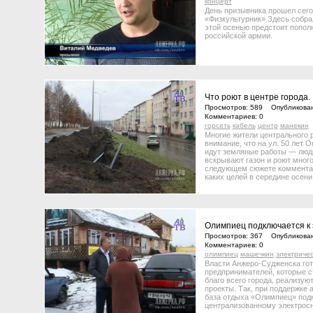
концерт
День призывника прошел сего
«Физкультурник».Здесь собра
этой осенью предстоит попол
российской армии.
Что роют в центре города.
Просмотров: 589 Опубликован
Комментариев: 0
горсеть
кабель
центр
манекин
Многие жители центрального 
внимание, что на ул. 50 лет 
идут земляные работы — люд
вскрывают газон и роют мног
следующем сюжете комментари
каких целей в середине осени
в центре города.
Олимпиец подключается к 
Просмотров: 367 Опубликован
Комментариев: 0
олимпиец
машечкин
электриче
Власти Анжеро-Судженска го
предпринимателей, которые с
благо всего города, реализу
проекты. Так, при поддержке 
база отдыха «Олимпиец» под
централизованному электрос