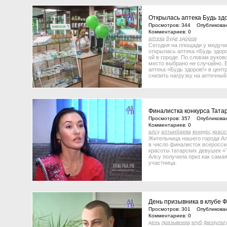
Открылась аптека Будь здо
Просмотров: 344 Опубликован
Комментариев: 0
аптека
буди
здоров
Сегодня на площади у медуч
открылась аптека «Будь здоро
ой в городе. По словам руков
место выбрано не случайно. 
аптека «Будь здоров!» в цент
снизить нагрузку на аптечный
«Палате».
Финалистка конкурса Тата
Просмотров: 357 Опубликован
Комментариев: 0
алсу
алтынбаева
конкурс
красо
Жительница нашего города А
в число финалисток всеросси
красоты татарских девушек «
Алсу получила приз как сама
участница.
День призывника в клубе Ф
Просмотров: 301 Опубликован
Комментариев: 0
день
призывника
клуб
физкульт