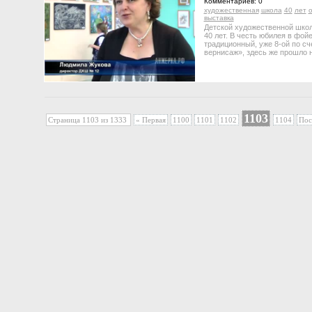
Комментариев: 0
художественная
школа
40
лет
выставка
Детской художественной шко
40 лет. В честь юбилея в фой
традиционный, уже 8-ой по с
вернисаж», здесь же прошло 
1103
Страница 1103 из 1333
« Первая
1100
1101
1102
1104
Пос