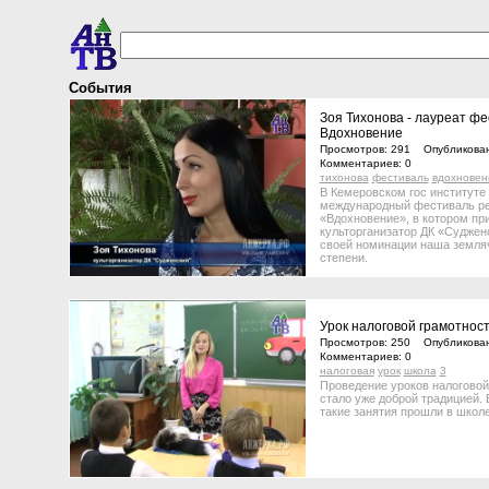
События
Зоя Тихонова - лауреат ф
Вдохновение
Просмотров: 291 Опубликован
Комментариев: 0
тихонова
фестиваль
вдохновен
В Кемеровском гос институте
международный фестиваль ре
«Вдохновение», в котором пр
культорганизатор ДК «Суджен
своей номинации наша земляч
степени.
Урок налоговой грамотност
Просмотров: 250 Опубликован
Комментариев: 0
налоговая
урок
школа
3
Проведение уроков налоговой
стало уже доброй традицией.
такие занятия прошли в школе